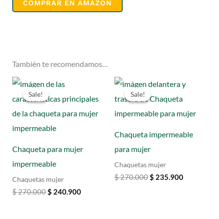
COMPRAR EN AMAZON
También te recomendamos…
Sale!
Sale!
Sale!
Sale!
Chaqueta impermeable
Chaqueta para mujer
para mujer
impermeable
Chaquetas mujer
Original
Current
$
270.000
$
235.900
Chaquetas mujer
price
price
Original
Current
$
270.000
$
240.900
was:
is:
price
price
$ 270.000.
$ 235.900.
was:
is: