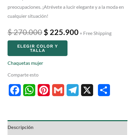
preocupaciones. ¡Atrévete a lucir elegante y a la moda en
cualquier situación!
Original
Current
$
270.000
$
225.900
+ Free Shipping
price
price
ELEGIR COLOR Y
TALLA
was:
is:
Chaquetas mujer
$ 270.000.
$ 225.900.
Comparte esto
Facebook
WhatsApp
Pinterest
Gmail
Telegram
X
Compartir
Descripción