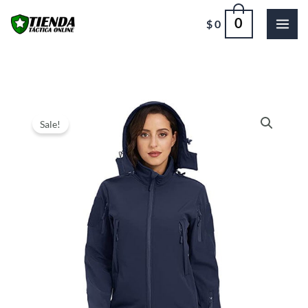
Ir
0
$
0
al
contenido
Sale!