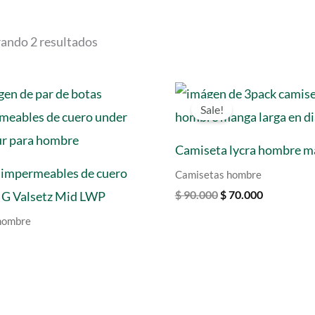
ando 2 resultados
Sale!
Camiseta lycra hombre m
 impermeables de cuero
Camisetas hombre
Original
Current
$
90.000
$
70.000
 G Valsetz Mid LWP
price
price
hombre
was:
is:
$ 90.000.
$ 70.000.