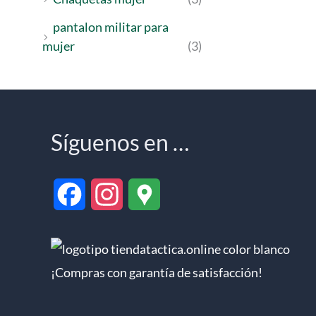
pantalon militar para
mujer
(3)
Síguenos en …
F
I
G
a
n
o
c
s
o
¡Compras con garantía de satisfacción!
e
t
g