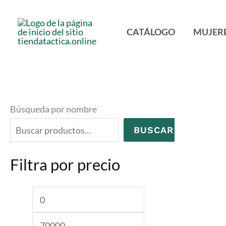
Ir
al
CATÁLOGO
MUJER
contenido
Búsqueda por nombre
BUSCAR
Filtra por precio
P
P
r
r