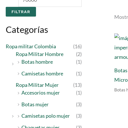
e
e
FILTRAR
c
c
Mostr
i
i
Categorías
o
o
Ropa militar Colombia
(16)
m
m
Ropa Militar Hombre
(2)
í
á
Botas hombre
(1)
n
x
Botas
Camisetas hombre
(1)
i
i
Micro
Ropa Militar Mujer
(13)
m
m
Botas 
Accesorios mujer
(1)
o
o
Botas mujer
(3)
Camisetas polo mujer
(3)
Chaquetas mujer
(3)