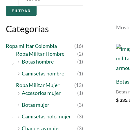
e
e
FILTRAR
c
c
i
i
Categorías
Mostr
o
o
Ropa militar Colombia
(16)
m
m
Ropa Militar Hombre
(2)
í
á
Botas hombre
(1)
n
x
Camisetas hombre
(1)
i
i
Botas
Ropa Militar Mujer
(13)
m
m
Botas 
Accesorios mujer
(1)
o
o
$
335.
Botas mujer
(3)
Camisetas polo mujer
(3)
Chaquetas mujer
(3)