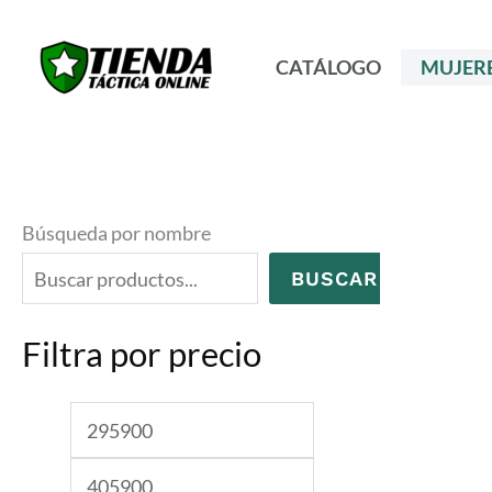
Ir
al
CATÁLOGO
MUJER
contenido
Búsqueda por nombre
BUSCAR
Filtra por precio
P
P
r
r