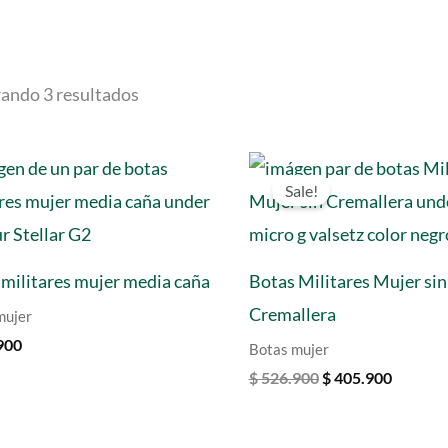
ando 3 resultados
Sale!
 militares mujer media caña
Botas Militares Mujer sin
Cremallera
mujer
900
Botas mujer
Original
Curren
$
526.900
$
405.900
price
price
was:
is:
$ 526.900.
$ 405.9