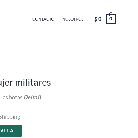
$
0
0
CONTACTO
NOSOTROS
jer militares
e las botas
Delta
8
 Shipping
TALLA