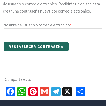
de usuario o correo electrónico. Recibirás un enlace para
crear una contraseña nueva por correo electrónico.
Obligatorio
Nombre de usuario o correo electrónico
*
RESTABLECER CONTRASEÑA
Comparte esto
F
W
P
G
T
X
C
a
h
i
m
e
o