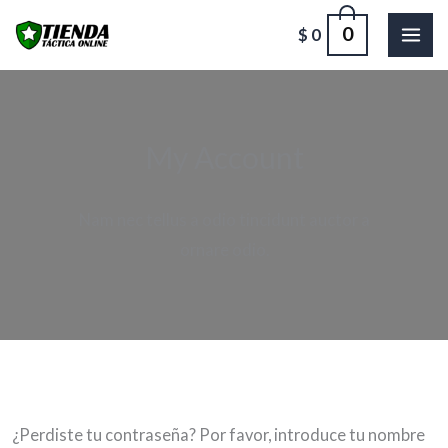
Ir
0
$
0
al
contenido
My Account​
Nam nec tellus a odio tincidunt auctor a
ornare odio.
¿Perdiste tu contraseña? Por favor, introduce tu nombre